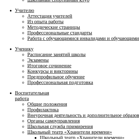
Учителю
Аттестация учителей
Из опыта работы
Методические страницы
Профессиональные стандарты
Работа с обучающимися инвалидами и обучающими
Ученику
Расписание занятий школы
Экзамены
Итоговое сочинение
Конкурсы и викторины
Предпрофильное обучение
Профессиональная подготовка
Воспитательная
работа
Общие положения
Профилактика
Внеурочная деятельность и дополнительное образо
Органы самоуправления
Школьная служба примирения
Школьный театр «Хранители времени»
Школьный театр «Хранители времени»