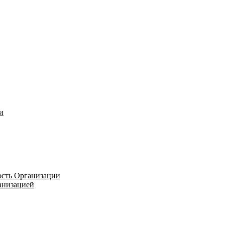
и
ость Организации
ганизацией