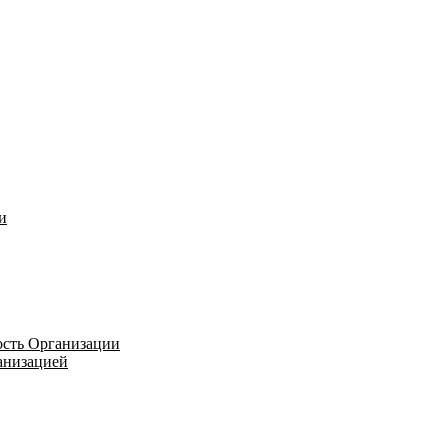
и
ость Организации
ганизацией