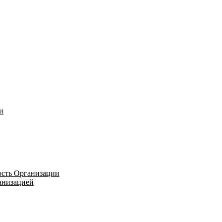
и
ость Организации
ганизацией