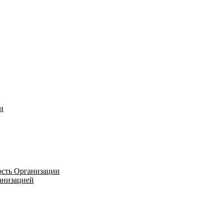
и
ость Организации
ганизацией