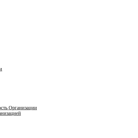
и
ость Организации
ганизацией