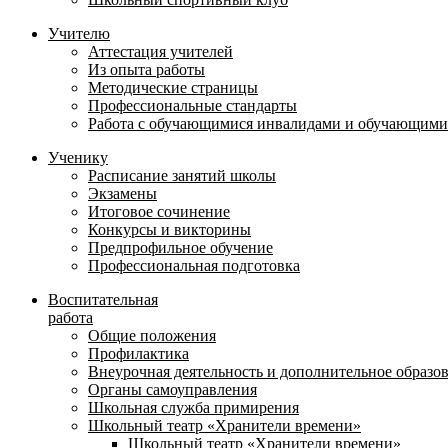
Учителю
Аттестация учителей
Из опыта работы
Методические страницы
Профессиональные стандарты
Работа с обучающимися инвалидами и обучающими
Ученику
Расписание занятий школы
Экзамены
Итоговое сочинение
Конкурсы и викторины
Предпрофильное обучение
Профессиональная подготовка
Воспитательная
работа
Общие положения
Профилактика
Внеурочная деятельность и дополнительное образо
Органы самоуправления
Школьная служба примирения
Школьный театр «Хранители времени»
Школьный театр «Хранители времени»