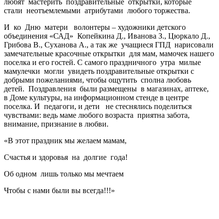
любят мастерить поздравительные открытки, которые
стали неотъемлемыми атрибутами любого торжества.
И ко Дню матери волонтеры – художники детского
объединения «САД» Копейкина Д., Иванова З., Цюркало Д.,
Грибова В., Суханова А., а так же учащиеся ГПД нарисовали
замечательные красочные открытки для мам, мамочек нашего
поселка и его гостей. С самого праздничного утра милые
мамулечки могли увидеть поздравительные открытки с
добрыми пожеланиями, чтобы ощутить сполна любовь
детей. Поздравления были размещены в магазинах, аптеке,
в Доме культуры, на информационном стенде в центре
поселка. И педагоги, и дети не стеснялись поделиться
чувствами: ведь маме любого возраста приятна забота,
внимание, признание в любви.
«В этот праздник мы желаем мамам,
Счастья и здоровья на долгие года!
Об одном лишь только мы мечтаем
Чтобы с нами были вы всегда!!!»