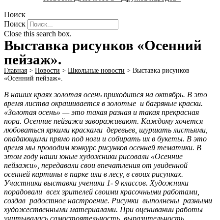
Поиск
Поиск
Close this search box.
Выставка рисунков «Осенний
пейзаж».
Главная
>
Новости
>
Школьные новости
>
Выставка рисунков
«Осенний пейзаж».
В наших краях золотая осень приходится на октябрь. В это
время листва окрашивается в золотые и багряные краски.
«Золотая осень» — это такая разная и такая прекрасная
пора. Осенние пейзажи завораживают. Каждому хочется
любоваться яркими красками деревьев, шуршать листьями,
опадающими прямо под ноги и собирать их в букеты. В это
время мы проводим конкурс рисунков осенней тематики. В
этом году наши юные художники рисовали «Осенние
пейзажи», передавали свои впечатления от увиденной
осенней картины в парке или в лесу, в своих рисунках.
Участники выставки ученики 1- 9 классов. Художники
порадовали всех зрителей своими красочными работами,
создав радостное настроение. Рисунки выполнены разными
художественными материалами.
При оценивании работы
учитывалась самостоятельность, выразительность,