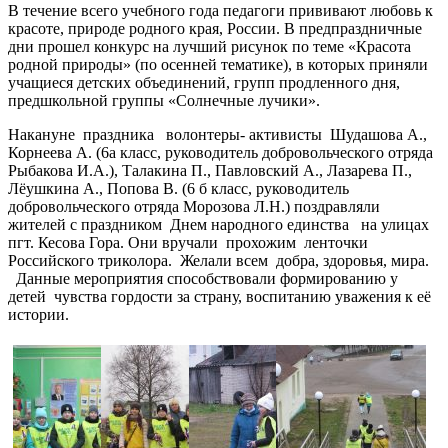
В течение всего учебного года педагоги прививают любовь к
красоте, природе родного края, России. В предпраздничные
дни прошел конкурс на лучший рисунок по теме «Красота
родной природы» (по осенней тематике), в которых приняли
учащиеся детских объединений, групп продленного дня,
предшкольной группы «Солнечные лучики».
Накануне праздника волонтеры- активисты Шудашова А.,
Корнеева А. (6а класс, руководитель добровольческого отряда
Рыбакова И.А.), Талакина П., Павловский А., Лазарева П.,
Лёушкина А., Попова В. (6 б класс, руководитель
добровольческого отряда Морозова Л.Н.) поздравляли
жителей с праздником Днем народного единства на улицах
пгт. Кесова Гора. Они вручали прохожим ленточки
Российского триколора. Желали всем добра, здоровья, мира.
Данные мероприятия способствовали формированию у
детей чувства гордости за страну, воспитанию уважения к её
истории.