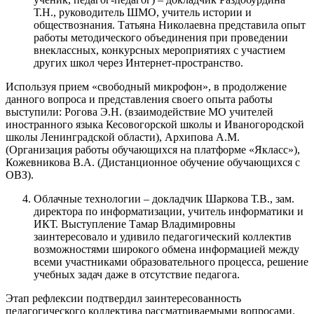
Т.Н., руководитель ШМО, учитель истории и
обществознания. Татьяна Николаевна представила опыт
работы методического объединения при проведении
внеклассных, конкурсных мероприятиях с участием
других школ через Интернет-пространство.
Используя прием «свободный микрофон», в продолжение
данного вопроса и представления своего опыта работы
выступили: Рогова Э.Н. (взаимодействие МО учителей
иностранного языка Кесовогорской школы и Иваногородской
школы Ленинградской области), Архипова А.М.
(Организация работы обучающихся на платформе «Якласс»),
Кожевникова В.А. (Дистанционное обучение обучающихся с
ОВЗ).
Облачные технологии – докладчик Шаркова Т.В., зам.
директора по информатизации, учитель информатики и
ИКТ. Выступление Тамар Владимировны
заинтересовало и удивило педагогический коллектив
возможностями широкого обмена информацией между
всеми участниками образовательного процесса, решение
учебных задач даже в отсутствие педагога.
Этап рефлексии подтвердил заинтересованность
педагогического коллектива рассматриваемыми вопросами.