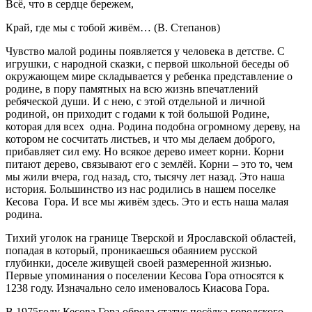
Всё, что в сердце бережем,
Край, где мы с тобой живём… (В. Степанов)
Чувство малой родины появляется у человека в детстве. С
игрушки, с народной сказки, с первой школьной беседы об
окружающем мире складывается у ребенка представление о
родине, в пору памятных на всю жизнь впечатлений
ребяческой души. И с нею, с этой отдельной и личной
родиной, он приходит с годами к той большой Родине,
которая для всех одна. Родина подобна огромному дереву, на
котором не сосчитать листьев, и что мы делаем доброго,
прибавляет сил ему. Но всякое дерево имеет корни. Корни
питают дерево, связывают его с землёй. Корни – это то, чем
мы жили вчера, год назад, сто, тысячу лет назад. Это наша
история. Большинство из нас родились в нашем поселке
Кесова Гора. И все мы живём здесь. Это и есть наша малая
родина.
Тихий уголок на границе Тверской и Ярославской областей,
попадая в который, проникаешься обаянием русской
глубинки, доселе живущей своей размеренной жизнью.
Первые упоминания о поселении Кесова Гора относятся к
1238 году. Изначально село именовалось Киасова Гора.
В 1975году Кесова Гора обрела статус посёлка городского