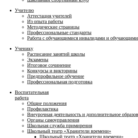
Учителю
Аттестация учителей
Из опыта работы
Методические страницы
Профессиональные стандарты
Работа с обучающимися инвалидами и обучающими
Ученику
Расписание занятий школы
Экзамены
Итоговое сочинение
Конкурсы и викторины
Предпрофильное обучение
Профессиональная подготовка
Воспитательная
работа
Общие положения
Профилактика
Внеурочная деятельность и дополнительное образо
Органы самоуправления
Школьная служба примирения
Школьный театр «Хранители времени»
Школьный театр «Хранители времени»