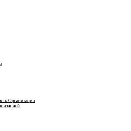
и
ость Организации
ганизацией