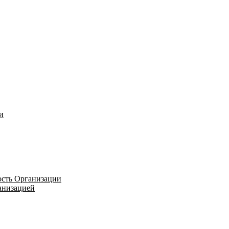
и
ость Организации
ганизацией