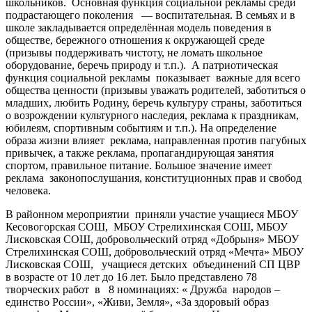
школьников. Основная функция социальной рекламы среди
подрастающего поколения — воспитательная. В семьях и в
школе закладывается определённая модель поведения в
обществе, бережного отношения к окружающей среде
(призывы поддерживать чистоту, не ломать школьное
оборудование, беречь природу и т.п.). А патриотическая
функция социальной рекламы показывает важные для всего
общества ценности (призывы уважать родителей, заботиться о
младших, любить Родину, беречь культуру страны, заботиться
о возрождении культурного наследия, реклама к праздникам,
юбилеям, спортивным событиям и т.п.). На определение
образа жизни влияет реклама, направленная против пагубных
привычек, а также реклама, пропагандирующая занятия
спортом, правильное питание. Большое значение имеет
реклама законопослушания, конституционных прав и свобод
человека.
В районном мероприятии приняли участие учащиеся МБОУ
Кесовогорская СОШ, МБОУ Стрелихинская СОШ, МБОУ
Лисковская СОШ, добровольческий отряд «Добрыня» МБОУ
Стрелихинская СОШ, добровольческий отряд «Мечта» МБОУ
Лисковская СОШ, учащиеся детских объединений СП ЦВР
в возрасте от 10 лет до 16 лет. Было представлено 78
творческих работ в 8 номинациях:
« Дружба народов –
единство России», «Живи, Земля», «За здоровый образ