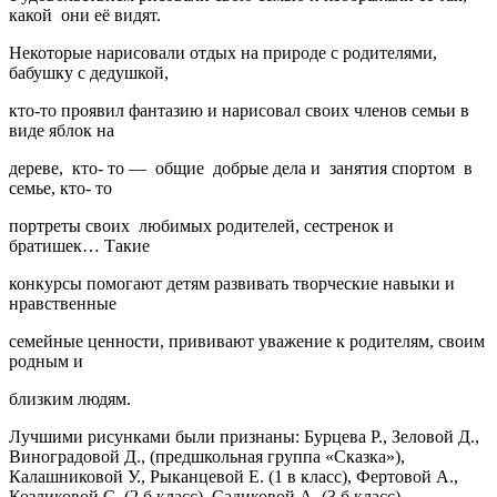
какой они её видят.
Некоторые нарисовали отдых на природе с родителями,
бабушку с дедушкой,
кто-то проявил фантазию и нарисовал своих членов семьи в
виде яблок на
дереве, кто- то — общие добрые дела и занятия спортом в
семье, кто- то
портреты своих любимых родителей, сестренок и
братишек… Такие
конкурсы помогают детям развивать творческие навыки и
нравственные
семейные ценности, прививают уважение к родителям, своим
родным и
близким людям.
Лучшими рисунками были признаны: Бурцева Р., Зеловой Д.,
Виноградовой Д., (предшкольная группа «Сказка»),
Калашниковой У., Рыканцевой Е. (1 в класс), Фертовой А.,
Козликовой С. (2 б класс), Садиковой А. (3 б класс),