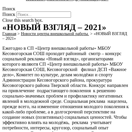
Поиск
Поиск
Close this search box.
«НОВЫЙ ВЗГЛЯД – 2021»
Главная
>
Новости центра внешкольной работы.
>
«НОВЫЙ ВЗГЛЯД
– 2021»
Ежегодно в СП «Центр внешкольной работы» МБОУ
Кесовогорская СОШ проходит районный смотр – конкурс
социальной рекламы «Новый взгляд», организаторами
которого являютя СП «Центр внешкольной работы» МБОУ
Кесовогорская СОШ, Кесовогорский филиал ДСП «Важное
дело», Комитет по культуре, делам молодёжи и спорту
Администрации Кесовогорского района, прокуратура
Кесовогорского района Тверской области. Конкурс направлен
на привлечение подрастающего поколения к решению
социально-значимых проблем и профилактику негативных
явлений в молодежной среде. Социальная реклама нацелена,
прежде всего, на изменение отношения молодого поколения к
какой-либо проблеме, а в долгосрочной перспективе на
создание новых (позитивных) социальных ценностей. Чтобы
эффективно влиять на молодёжь, реклама учитывает
потребности, интересы, кругозор, социальный опыт