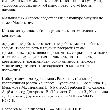
жизни!», « Моя семья — моё богатство», «Наша культура»,
«Дорогой добрых дел», «Я имею право…», «Против
насилия…».
Малыши с 1- 4 классы представляли на конкурс рисунки по
теме «Моя семья».
Каждая конкурсная работа оценивалась по следующим
критериям:
оформление работы, соответствие работы заявленной теме;
аргументированность и глубина раскрытия темы;
грамотность, эффективность рекламных, социальных методик
и технологий; социальная значимость, позитивность,
креативность (новизна идеи, оригинальность, гибкость
мышления); точность и доходчивость языка и стиля
изложения.
Победителями конкурса стали : Ряскина Р. (5 а класс),
коллективная работа 5 в класса; Буравцова Е., Козликова Е.,
Меркулова М., Талакина П.(6 б класс); Грибова В., Суханова
А. (8 а класс); Дмитриева В. (10 класс), Иванова З., Копейкина
Д., Цюркало Д.(детское объединение «САД») – МБОУ
КСОШ;
Соловьев М., Сенчагова П. — МБОУ ЛСОШ;