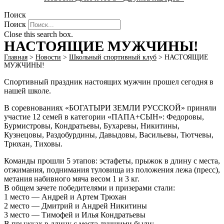
Поиск
Поиск
Close this search box.
НАСТОЯЩИЕ МУЖЧИНЫ!
Главная
>
Новости
>
Школьный спортивный клуб
>
НАСТОЯЩИЕ
МУЖЧИНЫ!
Спортивный праздник настоящих мужчин прошел сегодня в
нашей школе.
В соревнованиях «БОГАТЫРИ ЗЕМЛИ РУССКОЙ» приняли
участие 12 семей в категории «ПАПА+СЫН»: Федоровы,
Бурмистровы, Кондратьевы, Бухаревы, Никитины,
Кузнецовы, Раздобурдины, Давыдовы, Васильевы, Тютчевы,
Трюхан, Тиховы.
Команды прошли 5 этапов: эстафеты, прыжок в длину с места,
отжимания, поднимания туловища из положения лежа (пресс),
метания набивного мяча весом 1 и 3 кг.
В общем зачете победителями и призерами стали:
1 место — Андрей и Артем Трюхан
2 место — Дмитрий и Андрей Никитины
3 место — Тимофей и Илья Кондратьевы
В прыжках в длину с места лучшими были: