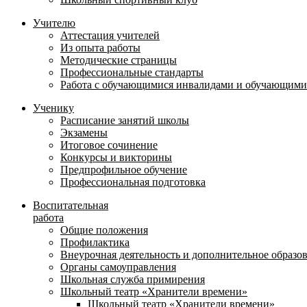
Учителю
Аттестация учителей
Из опыта работы
Методические страницы
Профессиональные стандарты
Работа с обучающимися инвалидами и обучающими
Ученику
Расписание занятий школы
Экзамены
Итоговое сочинение
Конкурсы и викторины
Предпрофильное обучение
Профессиональная подготовка
Воспитательная
работа
Общие положения
Профилактика
Внеурочная деятельность и дополнительное образо
Органы самоуправления
Школьная служба примирения
Школьный театр «Хранители времени»
Школьный театр «Хранители времени»