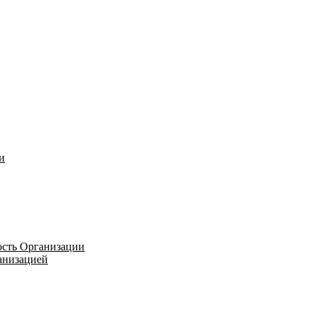
и
ость Организации
ганизацией