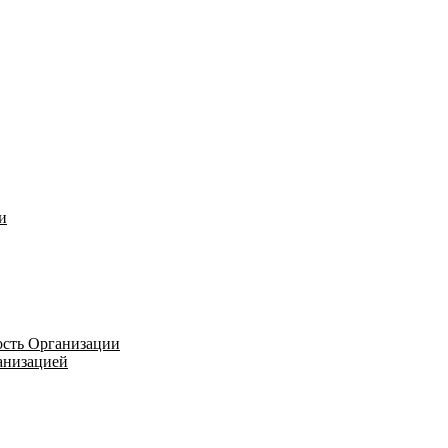
и
ость Организации
ганизацией