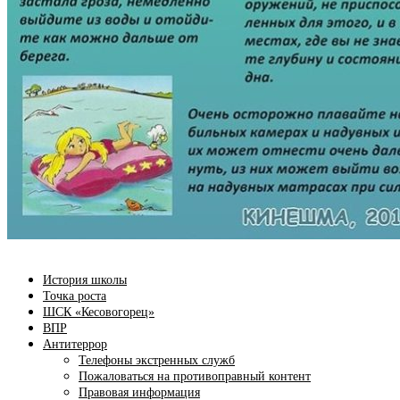
История школы
Точка роста
ШСК «Кесовогорец»
ВПР
Антитеррор
Телефоны экстренных служб
Пожаловаться на противоправный контент
Правовая информация