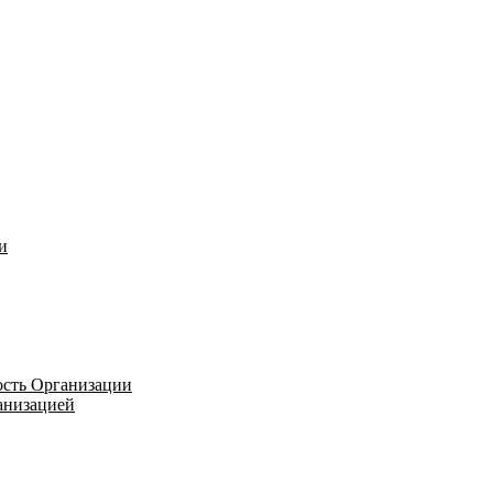
и
ость Организации
ганизацией