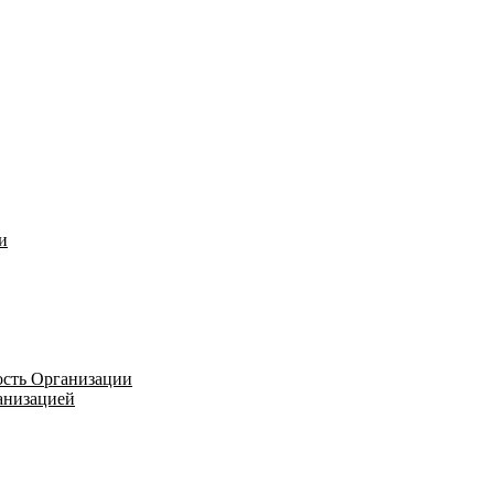
и
ость Организации
ганизацией