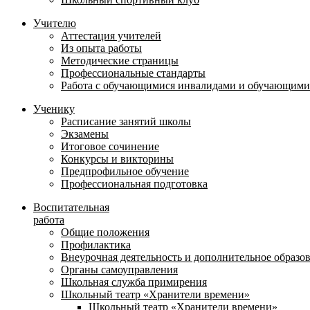
Учителю
Аттестация учителей
Из опыта работы
Методические страницы
Профессиональные стандарты
Работа с обучающимися инвалидами и обучающими
Ученику
Расписание занятий школы
Экзамены
Итоговое сочинение
Конкурсы и викторины
Предпрофильное обучение
Профессиональная подготовка
Воспитательная
работа
Общие положения
Профилактика
Внеурочная деятельность и дополнительное образо
Органы самоуправления
Школьная служба примирения
Школьный театр «Хранители времени»
Школьный театр «Хранители времени»