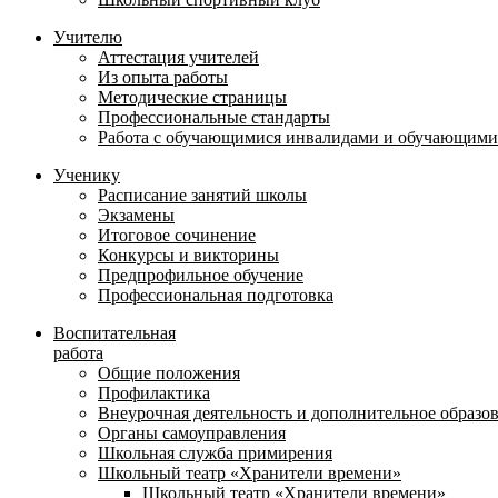
Учителю
Аттестация учителей
Из опыта работы
Методические страницы
Профессиональные стандарты
Работа с обучающимися инвалидами и обучающими
Ученику
Расписание занятий школы
Экзамены
Итоговое сочинение
Конкурсы и викторины
Предпрофильное обучение
Профессиональная подготовка
Воспитательная
работа
Общие положения
Профилактика
Внеурочная деятельность и дополнительное образо
Органы самоуправления
Школьная служба примирения
Школьный театр «Хранители времени»
Школьный театр «Хранители времени»