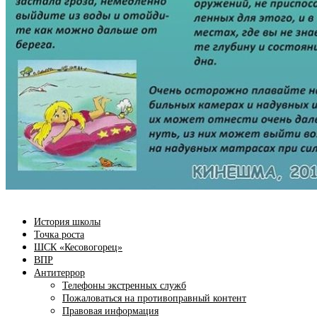
История школы
Точка роста
ШСК «Кесовогорец»
ВПР
Антитеррор
Телефоны экстренных служб
Пожаловаться на противоправный контент
Правовая информация