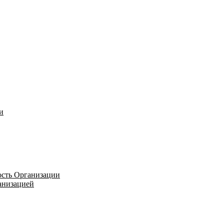
и
ость Организации
ганизацией