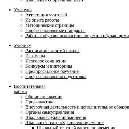
Учителю
Аттестация учителей
Из опыта работы
Методические страницы
Профессиональные стандарты
Работа с обучающимися инвалидами и обучающими
Ученику
Расписание занятий школы
Экзамены
Итоговое сочинение
Конкурсы и викторины
Предпрофильное обучение
Профессиональная подготовка
Воспитательная
работа
Общие положения
Профилактика
Внеурочная деятельность и дополнительное образо
Органы самоуправления
Школьная служба примирения
Школьный театр «Хранители времени»
Школьный театр «Хранители времени»