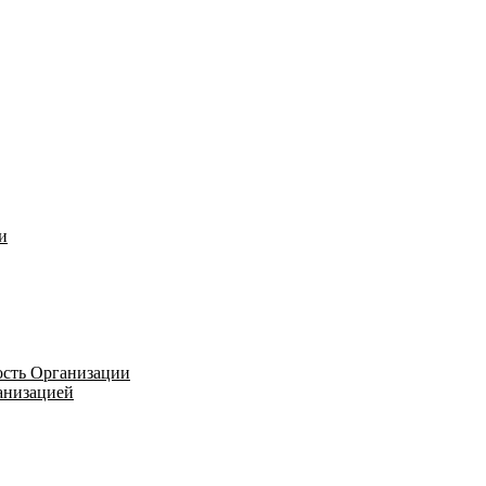
и
ость Организации
ганизацией