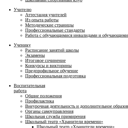
Учителю
Аттестация учителей
Из опыта работы
Методические страницы
Профессиональные стандарты
Работа с обучающимися инвалидами и обучающими
Ученику
Расписание занятий школы
Экзамены
Итоговое сочинение
Конкурсы и викторины
Предпрофильное обучение
Профессиональная подготовка
Воспитательная
работа
Общие положения
Профилактика
Внеурочная деятельность и дополнительное образо
Органы самоуправления
Школьная служба примирения
Школьный театр «Хранители времени»
Школьный театр «Хранители времени»