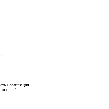
и
ость Организации
ганизацией