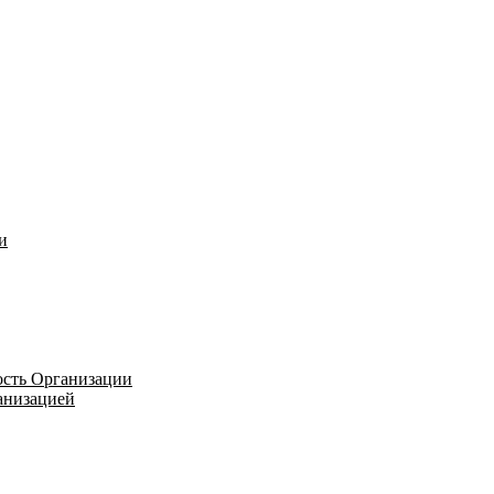
и
ость Организации
ганизацией