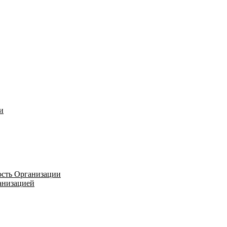
и
ость Организации
ганизацией