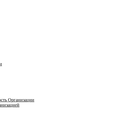
и
ость Организации
ганизацией