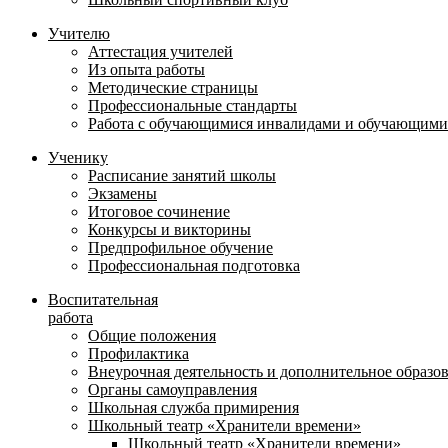
Учителю
Аттестация учителей
Из опыта работы
Методические страницы
Профессиональные стандарты
Работа с обучающимися инвалидами и обучающими
Ученику
Расписание занятий школы
Экзамены
Итоговое сочинение
Конкурсы и викторины
Предпрофильное обучение
Профессиональная подготовка
Воспитательная
работа
Общие положения
Профилактика
Внеурочная деятельность и дополнительное образо
Органы самоуправления
Школьная служба примирения
Школьный театр «Хранители времени»
Школьный театр «Хранители времени»