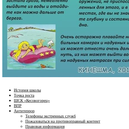
История школы
Точка роста
ШСК «Кесовогорец»
ВПР
Антитеррор
Телефоны экстренных служб
Пожаловаться на противоправный контент
Правовая информация