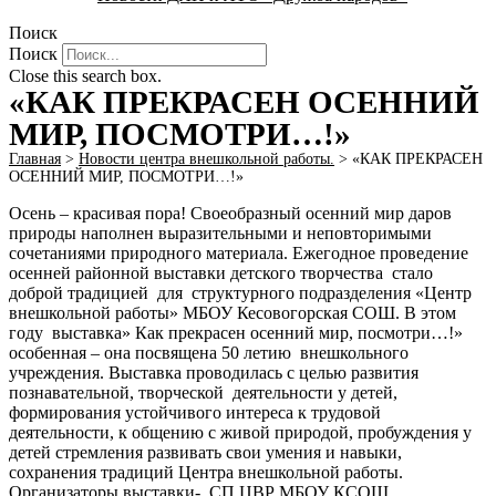
Поиск
Поиск
Close this search box.
«КАК ПРЕКРАСЕН ОСЕННИЙ
МИР, ПОСМОТРИ…!»
Главная
>
Новости центра внешкольной работы.
>
«КАК ПРЕКРАСЕН
ОСЕННИЙ МИР, ПОСМОТРИ…!»
Осень – красивая пора! Своеобразный осенний мир даров
природы наполнен выразительными и неповторимыми
сочетаниями природного материала. Ежегодное проведение
осенней районной выставки детского творчества стало
доброй традицией для структурного подразделения «Центр
внешкольной работы» МБОУ Кесовогорская СОШ. В этом
году выставка» Как прекрасен осенний мир, посмотри…!»
особенная – она посвящена 50 летию внешкольного
учреждения. Выставка проводилась с целью развития
познавательной, творческой деятельности у детей,
формирования устойчивого интереса к трудовой
деятельности, к общению с живой природой, пробуждения у
детей стремления развивать свои умения и навыки,
сохранения традиций Центра внешкольной работы.
Организаторы выставки- СП ЦВР МБОУ КСОШ,