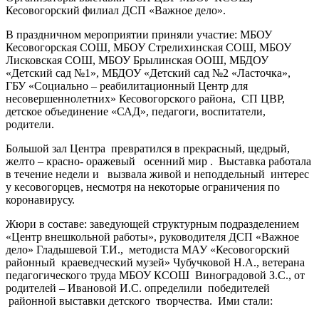
Кесовогорский филиал ДСП «Важное дело».
В праздничном мероприятии приняли участие: МБОУ
Кесовогорская СОШ, МБОУ Стрелихинская СОШ, МБОУ
Лисковская СОШ, МБОУ Брылинская ООШ, МБДОУ
«Детский сад №1», МБДОУ «Детский сад №2 «Ласточка»,
ГБУ «Социально – реабилитационный Центр для
несовершеннолетних» Кесовогорского района, СП ЦВР,
детское объединение «САД», педагоги, воспитатели,
родители.
Большой зал Центра превратился в прекрасный, щедрый,
желто – красно- оражевый осенний мир . Выставка работала
в течение недели и вызвала живой и неподдельный интерес
у кесовогорцев, несмотря на некоторые ограничения по
коронавирусу.
Жюри в составе: заведующей структурным подразделением
«Центр внешкольной работы», руководителя ДСП «Важное
дело» Гладышевой Т.И., методиста МАУ «Кесовогорский
районный краеведческий музей» Чубучковой Н.А., ветерана
педагогического труда МБОУ КСОШ Виноградовой З.С., от
родителей – Ивановой И.С. определили победителей
районной выставки детского творчества. Ими стали: