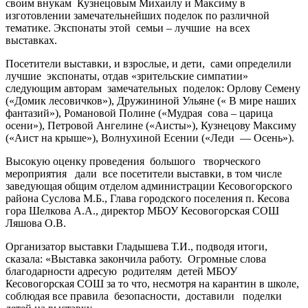
своим внукам Кузнецовым Михаилу и Максиму в
изготовлении замечательнейших поделок по различной
тематике. Экспонаты этой семьи – лучшие на всех
выставках.
Посетители выставки, и взрослые, и дети, сами определили
лучшие экспонаты, отдав «зрительские симпатии»
следующим авторам замечательных поделок: Орлову Семену
(«Домик лесовичков»), Дружининой Ульяне (« В мире наших
фантазий»), Романовой Полине («Мудрая сова – царица
осени»), Петровой Ангелине («Аисты»), Кузнецову Максиму
(«Аист на крыше»), Волнухиной Есении («Леди — Осень»).
Высокую оценку проведения большого творческого
мероприятия дали все посетители выставки, в том числе
заведующая общим отделом администрации Кесовогорского
района Суслова М.Б., Глава городского поселения п. Кесова
гора Шелкова А.А., директор МБОУ Кесовогорская СОШ
Ляшова О.В.
Организатор выставки Гладышева Т.И., подводя итоги,
сказала: «Выставка закончила работу. Огромные слова
благодарности адресую родителям детей МБОУ
Кесовогорская СОШ за то что, несмотря на карантин в школе,
соблюдая все правила безопасности, доставили поделки