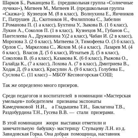
Шарков Б., Рыканцева Е. (предшкольная группа «Солнечные
лучики»), Матвеев М., Матвеев И. (предшкольная группа
«Сказка»); Кузнецов М. (8 в класс), Волнухина Е., Яичников
Г., Патрушев Д., Скотников Н., Филиппова С., Забелин
Г.Романова П. (1 а класс), Бухтина У., Зыкова В. (1 б класс),
Лукин А., Соколов П. (1 в класс), Кузнецов М., Губанов С.,
Пантелеева А., Дружинина У.(2 а класс), Чабан И. (2 в класс),
Морозова З. (2 б класс), Матвеева Э, Тимофеева О. (3 б класс),
Орлов С., Маркелова С., Жохов М. (4 а класс), Лазарев М. (4
б класс), Власов Д. (5 б класс), Игнатьев Д. (5 в класс),
Соколова В. (6 а класс), Казакова К. (6 б класс), Рыжова О.,
Галайда К., (7 а класс), Лохова А. (7 в класс), Дмитриева В.,
Ходак Д. (9 а класс), Красулин А. (9 б класс), Голубева Е.,
Суслова С. (11 класс) – МБОУ Кесовогорская СОШ;
Так же определено много призеров.
Среди педагогов и воспитателей в номинации «Мастерская
умельцев» победителем признаны экспонаты
Камедчиковой Н.И., а Гладышева Т.И., Баклагина Т.В.,
Раздобурдина Т.Н., Гусева В.В. — стали призерами.
В этой номинации жюри выставки отметили и
замечательную бабушку- мастерицу Стульцеву Л.Н. из д.
Завидовская Горка. Она добрая помощница, наставник