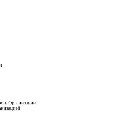
и
ость Организации
ганизацией