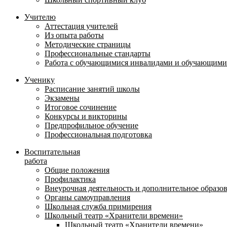
Учителю
Аттестация учителей
Из опыта работы
Методические страницы
Профессиональные стандарты
Работа с обучающимися инвалидами и обучающими
Ученику
Расписание занятий школы
Экзамены
Итоговое сочинение
Конкурсы и викторины
Предпрофильное обучение
Профессиональная подготовка
Воспитательная
работа
Общие положения
Профилактика
Внеурочная деятельность и дополнительное образо
Органы самоуправления
Школьная служба примирения
Школьный театр «Хранители времени»
Школьный театр «Хранители времени»