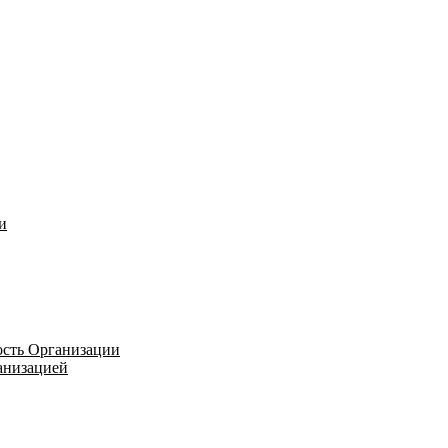
и
ость Организации
ганизацией