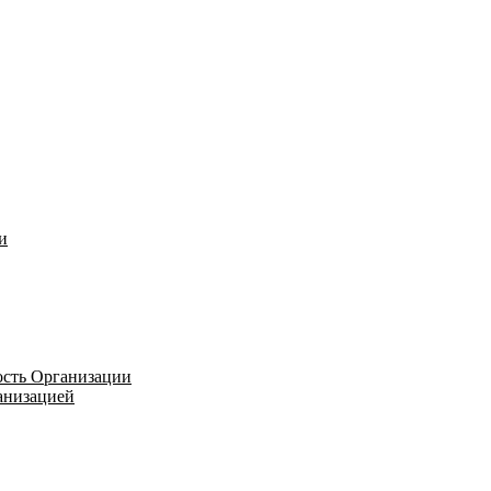
и
ость Организации
ганизацией