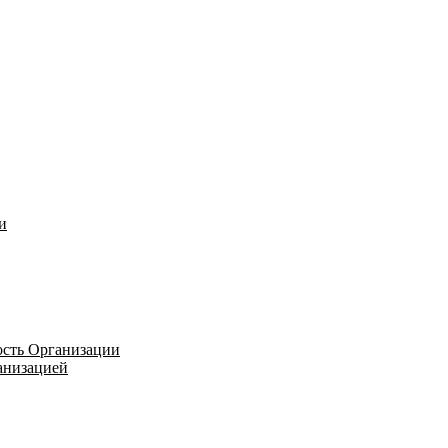
и
ость Организации
ганизацией