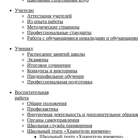
Учителю
Аттестация учителей
Из опыта работы
Методические страницы
Профессиональные стандарты
Работа с обучающимися инвалидами и обучающими
Ученику
Расписание занятий школы
Экзамены
Итоговое сочинение
Конкурсы и викторины
Предпрофильное обучение
Профессиональная подготовка
Воспитательная
работа
Общие положения
Профилактика
Внеурочная деятельность и дополнительное образо
Органы самоуправления
Школьная служба примирения
Школьный театр «Хранители времени»
Школьный театр «Хранители времени»