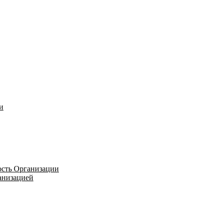
и
ость Организации
ганизацией