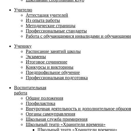
Учителю
Аттестация учителей
Из опыта работы
Методические страницы
Профессиональные стандарты
Работа с обучающимися инвалидами и обучающими
Ученику
Расписание занятий школы
Экзамены
Итоговое сочинение
Конкурсы и викторины
Предпрофильное обучение
Профессиональная подготовка
Воспитательная
работа
Общие положения
Профилактика
Внеурочная деятельность и дополнительное образо
Органы самоуправления
Школьная служба примирения
Школьный театр «Хранители времени»
Школьный театр «Хранители времени»