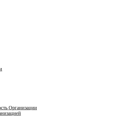
и
ость Организации
ганизацией