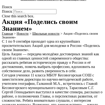
Поиск
Поиск
Close this search box.
Акция «Поделись своим
Знанием»
Главная
>
Новости
>
Школьные новости
>
Акция «Поделись своим
Знанием»
С 1 по 9 сентября проходит одна из крупнейших
просветительских Акций для молодежи в России «Поделись
своим Знанием».
Цель Акции — передача молодёжи достоверных знаний как
одной из главных ценностей современного общества:
рассказать ребятам историческую правду о России и её
достижениях, помочь выбрать профессию, вдохновить на
собственное дело, развить уверенность в себе.
Сегодня ученики 11 класса МБОУ Кесовогорская СОШ с
заместителем директора по научно-методической работе,
учителем географии, Галкиной М.А., встретились с Главой
Кесовогорского муниципального округа, Тарасовым С.Г.
Сергей Геннадьевич выступил в качестве спикера, рассказал о
районе, о полномочиях Главы, о перспективах развития, от
сложностях. Ребята внимательно слушали, с интересом
задавали вопросы. Возможно, что данная встреча — начало