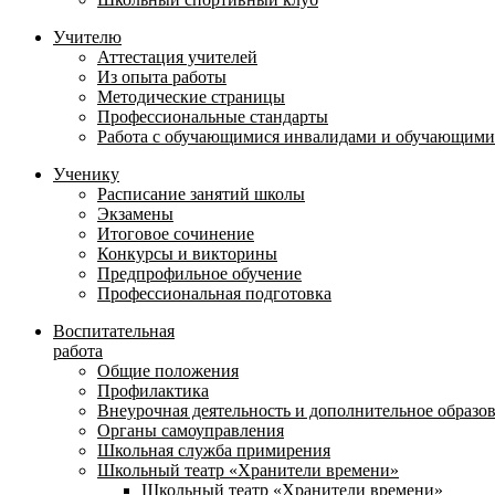
Учителю
Аттестация учителей
Из опыта работы
Методические страницы
Профессиональные стандарты
Работа с обучающимися инвалидами и обучающими
Ученику
Расписание занятий школы
Экзамены
Итоговое сочинение
Конкурсы и викторины
Предпрофильное обучение
Профессиональная подготовка
Воспитательная
работа
Общие положения
Профилактика
Внеурочная деятельность и дополнительное образо
Органы самоуправления
Школьная служба примирения
Школьный театр «Хранители времени»
Школьный театр «Хранители времени»