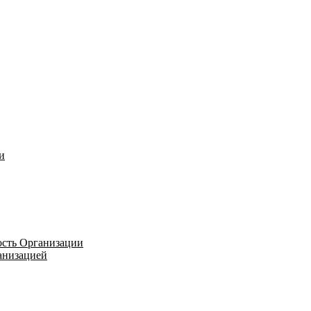
и
ость Организации
ганизацией