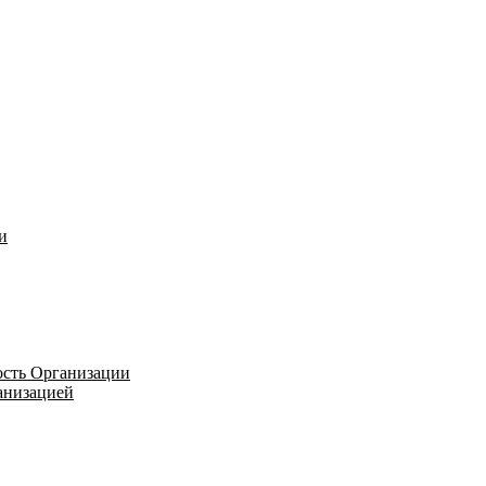
и
ость Организации
ганизацией