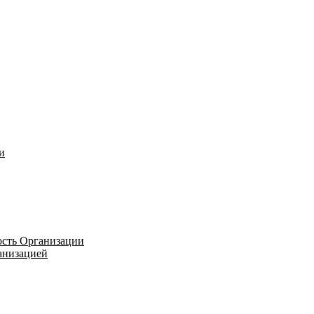
и
ость Организации
ганизацией