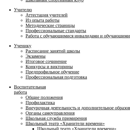
Учителю
Аттестация учителей
Из опыта работы
Методические страницы
Профессиональные стандарты
Работа с обучающимися инвалидами и обучающими
Ученику
Расписание занятий школы
Экзамены
Итоговое сочинение
Конкурсы и викторины
Предпрофильное обучение
Профессиональная подготовка
Воспитательная
работа
Общие положения
Профилактика
Внеурочная деятельность и дополнительное образо
Органы самоуправления
Школьная служба примирения
Школьный театр «Хранители времени»
Школьный театр «Хранители времени»