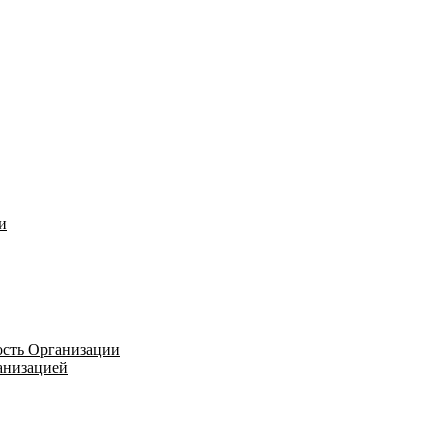
и
ость Организации
ганизацией